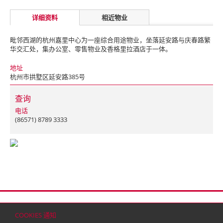
详细资料
相近物业
毗邻西湖的杭州嘉里中心为一座综合用途物业，坐落延安路与庆春路繁
华交汇处，集办公室、零售物业及香格里拉酒店于一体。
地址
杭州市拱墅区延安路385号
查询
电话
(86571) 8789 3333
首页
联络
网站地图
免责条款
个人资料（私隐）政策
版权与商标
COOKIES 通知
© 2026 嘉里建设有限公司 (于百慕达注册成立之有限公司)