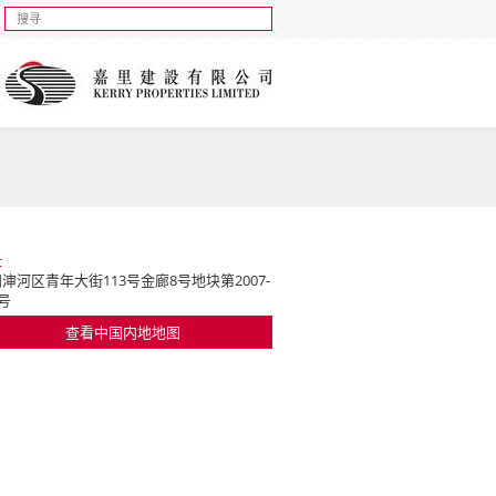
址
渖河区青年大街113号金廊8号地块第2007-
3号
查看中国内地地图