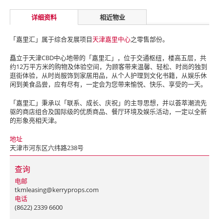
详细资料
相近物业
「嘉里汇」属于综合发展项目
天津嘉里中心
之零售部份。
矗立于天津CBD中心地带的「嘉里汇」，位于交通枢纽，楼高五层，共
约12万平方米的购物及体验空间，为顾客带来温馨、轻松、时尚的独到
逛街体验，从时尚服饰到家居用品，从个人护理到文化书籍，从娱乐休
闲到美食品尝，应有尽有，一定会为您带来愉悦、快乐、享受的一天。
「嘉里汇」秉承以「联系、成长、庆祝」的主导思想，并以荟萃潮流先
驱的商店组合及国际级的优质商品、餐厅环境及娱乐活动，一定以全新
的形象亮相天津。
地址
天津市河东区六纬路238号
查询
电邮
tkmleasing@kerryprops.com
电话
(8622) 2339 6600