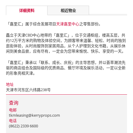
详细资料
相近物业
「嘉里汇」属于综合发展项目
天津嘉里中心
之零售部份。
矗立于天津CBD中心地带的「嘉里汇」，位于交通枢纽，楼高五层，共
约12万平方米的购物及体验空间，为顾客带来温馨、轻松、时尚的独到
逛街体验，从时尚服饰到家居用品，从个人护理到文化书籍，从娱乐休
闲到美食品尝，应有尽有，一定会为您带来愉悦、快乐、享受的一天。
「嘉里汇」秉承以「联系、成长、庆祝」的主导思想，并以荟萃潮流先
驱的商店组合及国际级的优质商品、餐厅环境及娱乐活动，一定以全新
的形象亮相天津。
地址
天津市河东区六纬路238号
查询
电邮
tkmleasing@kerryprops.com
电话
(8622) 2339 6600