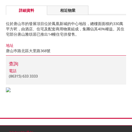
詳細資料
相近物業
位於唐山市的發展項目位於鳳凰新城的中心地段，總樓面面積約330萬
平方呎，由酒店、住宅及配套商用物業組成，集團佔其40%權益。其住
宅部分唐山雅頌居已推出14幢住宅供發售。
地址
唐山巿路北區大里路368號
查詢
電話
(86315) 633 3333
首頁
聯絡
網站地圖
免責條款
個人資料 (私隱) 政策
版權與商標