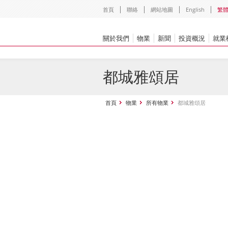
首頁
聯絡
網站地圖
English
繁
關於我們
物業
新聞
投資概況
就業
都城雅頌居
首頁
物業
所有物業
都城雅頌居