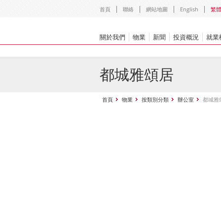
首頁
聯絡
網站地圖
English
繁
關於我們
物業
新聞
投資概況
就業
都城雅頌居
首頁
物業
按類別分類
辦公室
都城雅