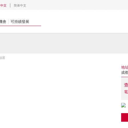
體中文
简体中文
機會
可持續發展
頌居
地
成都
電