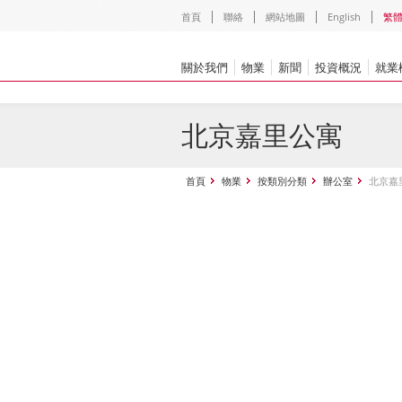
首頁
聯絡
網站地圖
English
繁
關於我們
物業
新聞
投資概況
就業
北京嘉里公寓
首頁
物業
按類別分類
辦公室
北京嘉