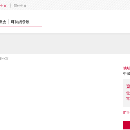
體中文
简体中文
機會
可持續發展
里公寓
地
中
電
電
前往