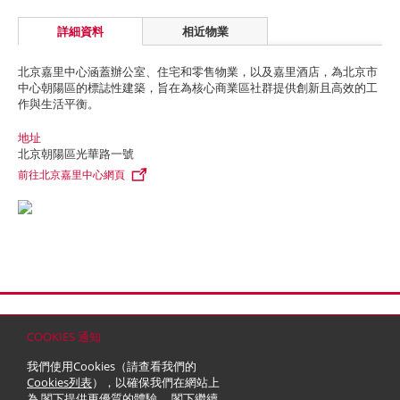
詳細資料
相近物業
北京嘉里中心涵蓋辦公室、住宅和零售物業，以及嘉里酒店，為北京市
中心朝陽區的標誌性建築，旨在為核心商業區社群提供創新且高效的工
作與生活平衡。
地址
北京朝陽區光華路一號
前往北京嘉里中心網頁
首頁
聯絡
網站地圖
免責條款
個人資料 (私隱) 政策
版權與商標
COOKIES 通知
© 2026 嘉里建設有限公司 (於百慕達註冊成立之有限公司)
我們使用Cookies（請查看我們的
Cookies列表
），以確保我們在網站上
為 閣下提供更優質的體驗。 閣下繼續