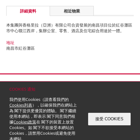
詳細資料
相近物業
本集團與香格里拉（亞洲）有限公司合資發展的南昌項目位於紅谷灘區
市中心贛江西岸，集辦公室、零售、酒店及住宅綜合用途於一體。
地址
南昌市紅谷灘區
首頁
聯絡
網站地圖
免責條款
個人資料 (私隱) 政策
版權與商標
COOKIES 通知
© 2026 嘉里建設有限公司 (於百慕達註冊成立之有限公司)
我們使用Cookies（請查看我們的
Cookies列表
），以確保我們在網站上
為 閣下提供更優質的體驗。 閣下繼續
使用本網站，即表示 閣下同意我們根
接受 COOKIES
據
Cookies政策
在 閣下的裝置上放置
Cookies。如 閣下不欲接受本網站的
Cookies，請禁用Cookies或避免使用
本網站。