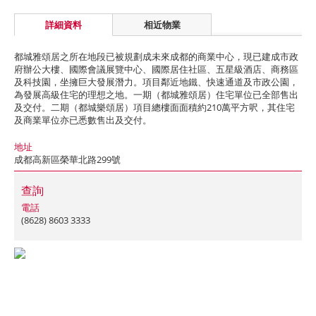
詳細資料
相近物業
都城雅頌居之所在地段已被規劃成未來成都的商業中心，現已建成市政
府辦公大樓、國際會議展覽中心、國際居住社區、五星級酒店、商務區
及科技園，坐擁巨大發展潛力。項目鄰近地鐵、快速通道及市政公園，
為發展高級住宅的理想之地。一期（都城雅頌居）住宅單位已全部售出
及交付。二期（都城樂頌居）項目總樓面面積約210萬平方呎，其住宅
及商業單位亦已悉數售出及交付。
地址
成都高新區榮華北路299號
查詢
電話
(8628) 8603 3333