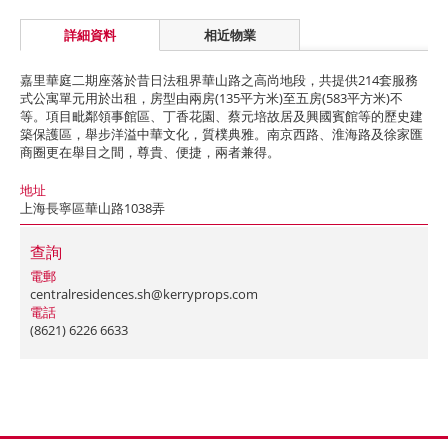
詳細資料
相近物業
嘉里華庭二期座落於昔日法租界華山路之高尚地段，共提供214套服務
式公寓單元用於出租，房型由兩房(135平方米)至五房(583平方米)不
等。項目毗鄰領事館區、丁香花園、蔡元培故居及興國賓館等的歷史建
築保護區，舉步洋溢中華文化，質樸典雅。南京西路、淮海路及徐家匯
商圈更在舉目之間，尊貴、便捷，兩者兼得。
地址
上海長寧區華山路1038弄
查詢
電郵
centralresidences.sh@kerryprops.com
電話
(8621) 6226 6633