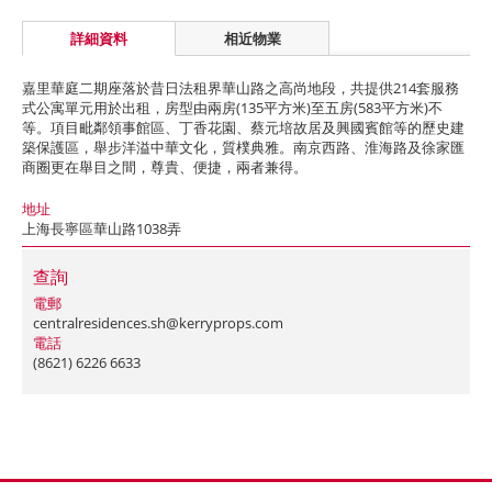
詳細資料
相近物業
嘉里華庭二期座落於昔日法租界華山路之高尚地段，共提供214套服務
式公寓單元用於出租，房型由兩房(135平方米)至五房(583平方米)不
等。項目毗鄰領事館區、丁香花園、蔡元培故居及興國賓館等的歷史建
築保護區，舉步洋溢中華文化，質樸典雅。南京西路、淮海路及徐家匯
商圈更在舉目之間，尊貴、便捷，兩者兼得。
地址
上海長寧區華山路1038弄
查詢
電郵
centralresidences.sh@kerryprops.com
電話
(8621) 6226 6633