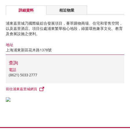
詳細資料
相近物業
浦東嘉里城乃國際級綜合發展項目，薈萃購物商場、住宅和零售空間，
以及嘉里酒店。項目位處浦東繁華核心地段，綠茵環抱兼享文化、教育
及會展設施之便利。
地址
上海浦東新區花木路1378號
查詢
電話
(8621) 5033 2777
前往浦東嘉里城網頁