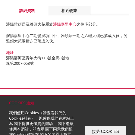
詳細資料
相近物業
瀋陽雅頌居及雅頌大苑屬於
瀋陽嘉里中心
之住宅部分。
瀋陽嘉里中心二期發展項目中，雅頌居一期之六幢大樓已落成入伙，另
雅頌大苑兩幢亦已落成入伙。
地址
瀋陽瀋河區青年大街113號金廊8號地
塊第2007-053號
首頁
聯絡
網站地圖
免責條款
個人資料 (私隱) 政策
版權與商標
COOKIES 通知
© 2026 嘉里建設有限公司 (於百慕達註冊成立之有限公司)
我們使用Cookies（請查看我們的
Cookies列表
），以確保我們在網站上
為 閣下提供更優質的體驗。 閣下繼續
使用本網站，即表示 閣下同意我們根
接受 COOKIES
據
Cookies政策
在 閣下的裝置上放置