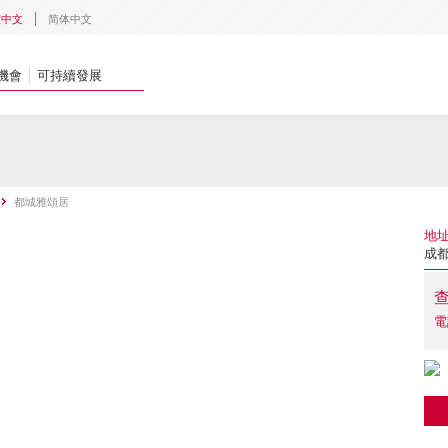
體中文
简体中文
機會
可持續發展
都城雅頌居
地
成都
電