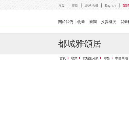
首頁
聯絡
網站地圖
English
繁
關於我們
物業
新聞
投資概況
就業
都城雅頌居
首頁
物業
按類別分類
零售
中國內地