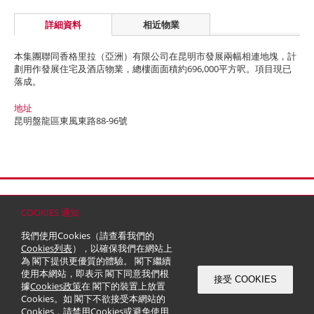
詳細資料
相近物業
本集團聯同香格里拉（亞洲）有限公司在昆明市發展兩幅相連地塊，計
劃用作發展住宅及酒店物業，總樓面面積約696,000平方呎。項目現已
落成。
地址
昆明盤龍區東風東路88-96號
首頁
聯絡
網站地圖
免責條款
個人資料 (私隱) 政策
版權與商標
COOKIES 通知
© 2026 嘉里建設有限公司 (於百慕達註冊成立之有限公司)
我們使用Cookies（請查看我們的
Cookies列表
），以確保我們在網站上
為 閣下提供更優質的體驗。 閣下繼續
使用本網站，即表示 閣下同意我們根
接受 COOKIES
據
Cookies政策
在 閣下的裝置上放置
Cookies。如 閣下不欲接受本網站的
Cookies，請禁用Cookies或避免使用