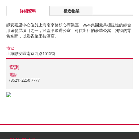
詳細資料
相近物業
靜安嘉里中心位於上海南京路核心商業區，為本集團最具標誌性的綜合
用途發展項目之一，涵蓋甲級辦公室、可供出租的豪華公寓、獨特的零
售空間，以及香格里拉酒店。
地址
上海靜安區南京西路1515號
查詢
電話
(8621) 2250 7777
首頁
聯絡
網站地圖
免責條款
個人資料 (私隱) 政策
版權與商標