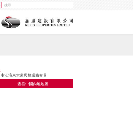
址
州南江濱東大道與樟嵐路交界
查看中國內地地圖