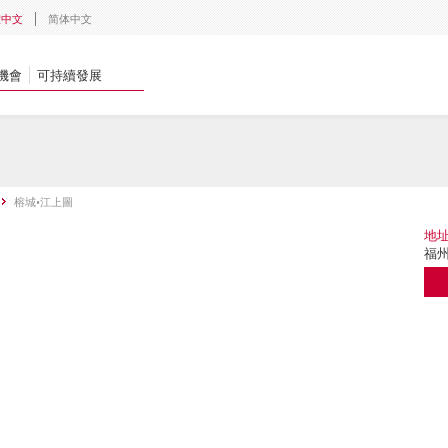
體中文
简体中文
機會
可持續發展
榕城•江上圖
地
福