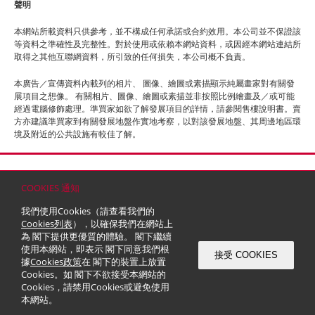
聲明
本網站所載資料只供參考，並不構成任何承諾或合約效用。本公司並不保證該
等資料之準確性及完整性。對於使用或依賴本網站資料，或因經本網站連結所
取得之其他互聯網資料，所引致的任何損失，本公司概不負責。
本廣告／宣傳資料內載列的相片、 圖像、繪圖或素描顯示純屬畫家對有關發
展項目之想像。 有關相片、圖像、繪圖或素描並非按照比例繪畫及／或可能
經過電腦修飾處理。準買家如欲了解發展項目的詳情，請參閱售樓說明書。賣
方亦建議準買家到有關發展地盤作實地考察，以對該發展地盤、其周邊地區環
境及附近的公共設施有較佳了解。
首頁
聯絡
網站地圖
免責條款
個人資料 (私隱) 政策
版權與商標
COOKIES 通知
© 2026 嘉里建設有限公司 (於百慕達註冊成立之有限公司)
我們使用Cookies（請查看我們的
Cookies列表
），以確保我們在網站上
為 閣下提供更優質的體驗。 閣下繼續
使用本網站，即表示 閣下同意我們根
接受 COOKIES
據
Cookies政策
在 閣下的裝置上放置
Cookies。如 閣下不欲接受本網站的
Cookies，請禁用Cookies或避免使用
本網站。