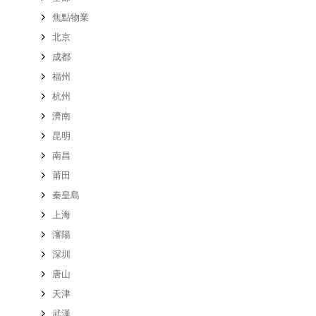
焦點物業
北京
成都
福州
杭州
濟南
昆明
南昌
莆田
秦皇島
上海
瀋陽
深圳
唐山
天津
武漢