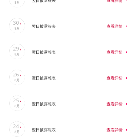
翌日披露報表
查看詳情
8月
30
/
翌日披露報表
查看詳情
8月
29
/
翌日披露報表
查看詳情
8月
26
/
翌日披露報表
查看詳情
8月
25
/
翌日披露報表
查看詳情
8月
24
/
翌日披露報表
查看詳情
8月