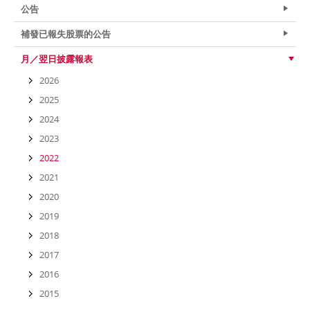
公告
補發已報失股票的公告
月／翌日披露報表
2026
2025
2024
2023
2022
2021
2020
2019
2018
2017
2016
2015