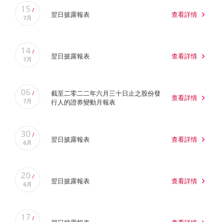
15
/
翌日披露報表
查看詳情
7月
14
/
翌日披露報表
查看詳情
7月
06
截至二零二二年六月三十日止之股份發
/
查看詳情
7月
行人的證券變動月報表
30
/
翌日披露報表
查看詳情
6月
20
/
翌日披露報表
查看詳情
6月
17
/