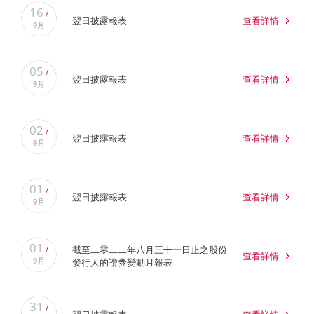
16
/
翌日披露報表
查看詳情
9月
05
/
翌日披露報表
查看詳情
9月
02
/
翌日披露報表
查看詳情
9月
01
/
翌日披露報表
查看詳情
9月
01
截至二零二二年八月三十一日止之股份
/
查看詳情
9月
發行人的證券變動月報表
31
/