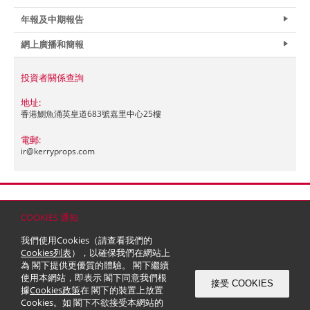
年報及中期報告
網上廣播和簡報
投資者關係查詢
地址:
香港鰂魚涌英皇道683號嘉里中心25樓
電郵:
ir@
kerryprops.com
首頁
聯絡
網站地圖
免責條款
個人資料 (私隱) 政策
版權與商標
COOKIES 通知
© 2026 嘉里建設有限公司 (於百慕達註冊成立之有限公司)
我們使用Cookies（請查看我們的
Cookies列表
），以確保我們在網站上
為 閣下提供更優質的體驗。 閣下繼續
使用本網站，即表示 閣下同意我們根
接受 COOKIES
據
Cookies政策
在 閣下的裝置上放置
Cookies。如 閣下不欲接受本網站的