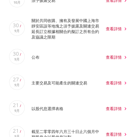
須予披露交易
查看詳情
10月
關於共同收購、擁有及發展中國上海市
30
靜安區該等地塊之須予披露及關連交易
/
查看詳情
9月
延長訂立根據相關合約擬訂之所有合約
及協議之限期
30
/
公布
查看詳情
9月
27
/
主要交易及可能產生的關連交易
查看詳情
9月
21
/
以股代息選擇表格
查看詳情
9月
21
截至二零零四年六月三十日止六個月中
/
查看詳情
9月