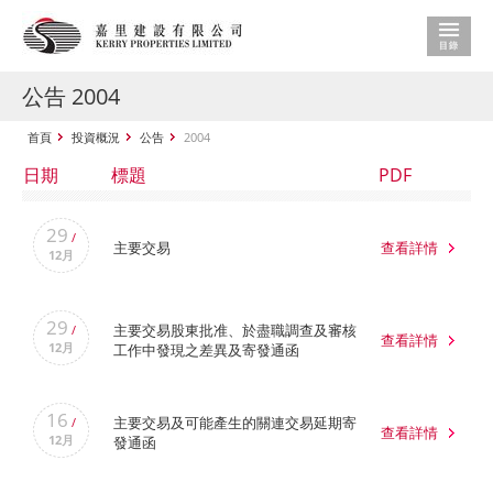
公告 2004
首頁
投資概況
公告
2004
日期
標題
PDF
29
/
主要交易
查看詳情
12月
29
主要交易股東批准、於盡職調查及審核
/
查看詳情
12月
工作中發現之差異及寄發通函
16
主要交易及可能產生的關連交易延期寄
/
查看詳情
12月
發通函