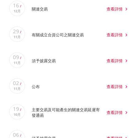
16
/
關連交易
查看詳情
12月
29
/
有關成立合資公司之關連交易
查看詳情
11月
09
/
須予披露交易
查看詳情
11月
02
/
公布
查看詳情
11月
19
主要交易及可能產生的關連交易延遲寄
/
查看詳情
10月
發通函
06
/