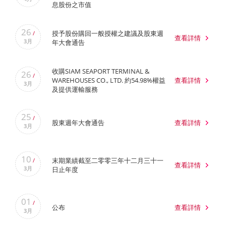
息股份之市值
26
授予股份購回一般授權之建議及股東週
/
查看詳情
3月
年大會通告
收購SIAM SEAPORT TERMINAL &
26
/
WAREHOUSES CO., LTD. 約54.98%權益
查看詳情
3月
及提供運輸服務
25
/
股東週年大會通告
查看詳情
3月
10
末期業績截至二零零三年十二月三十一
/
查看詳情
3月
日止年度
01
/
公布
查看詳情
3月