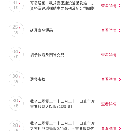
31
寄發通函、載於嘉里建設通函及進一步
/
查看詳情
5月
資料及建議採納中文名稱及新公司細則
25
/
延遲寄發通函
查看詳情
5月
04
/
須予披露及關連交易
查看詳情
5月
30
/
選擇表格
查看詳情
4月
30
截至二零零三年十二月三十一日止年度
/
查看詳情
4月
末期股息之以股代息計劃
截至二零零三年十二月三十一日止年度
28
/
之末期股息每股0.15港元－末期股息代
查看詳情
4月