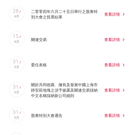
28
二零零四年六月二十五日舉行之股東特
/
查看詳情
6月
別大會之投票結果
15
/
關連交易
查看詳情
6月
31
/
委任表格
查看詳情
5月
關於共同收購、擁有及發展中國上海市
31
/
靜安區地塊之須予披露及關連交易採納
查看詳情
5月
中文名稱採納新公司細則
31
/
股東特別大會通告
查看詳情
5月