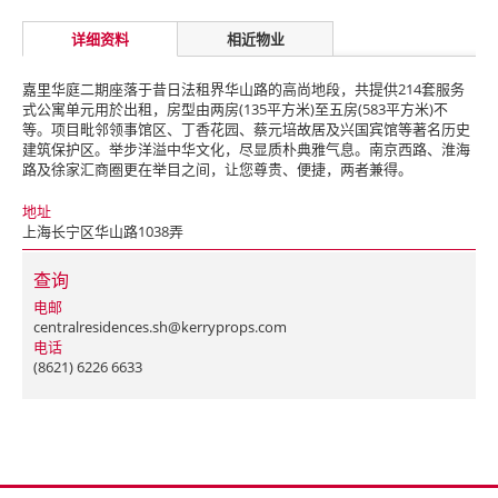
详细资料
相近物业
嘉里华庭二期座落于昔日法租界华山路的高尚地段，共提供214套服务
式公寓单元用於出租，房型由两房(135平方米)至五房(583平方米)不
等。项目毗邻领事馆区、丁香花园、蔡元培故居及兴国宾馆等著名历史
建筑保护区。举步洋溢中华文化，尽显质朴典雅气息。南京西路、淮海
路及徐家汇商圈更在举目之间，让您尊贵、便捷，两者兼得。
地址
上海长宁区华山路1038弄
查询
电邮
centralresidences.sh@kerryprops.com
电话
(8621) 6226 6633