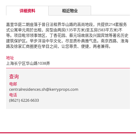
详细资料
相近物业
嘉里华庭二期座落于昔日法租界华山路的高尚地段，共提供214套服务
式公寓单元用於出租，房型由两房(135平方米)至五房(583平方米)不
等。项目毗邻领事馆区、丁香花园、蔡元培故居及兴国宾馆等著名历史
建筑保护区。举步洋溢中华文化，尽显质朴典雅气息。南京西路、淮海
路及徐家汇商圈更在举目之间，让您尊贵、便捷，两者兼得。
地址
上海长宁区华山路1038弄
查询
电邮
centralresidences.sh@kerryprops.com
电话
(8621) 6226 6633