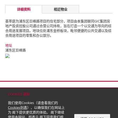
详细资料
相近物业
荟萃庭为浦东区巨峰路项目的住宅部分，项目由本集团联同GIC集团房
地产投资控股公司通过合营公司持有，旨在打造一个以交通为导向的综
合用途发展项目。
地块位处浦东金桥板块，毗邻便捷的公共交通以及综
合用途项目的零售和办公部分。
地址
浦东区巨峰路
首页
联络
网站地图
免责条款
个人资料（私隐）政策
版权与商标
COOKIES 通知
© 2026 嘉里建设有限公司 (于百慕达注册成立之有限公司)
我们使用Cookies（请查看我们的
Cookies列表
），以确保我们在网站上
为 阁下提供更优质的体验。 阁下继续
使用本网站，即表示 阁下同意我们根