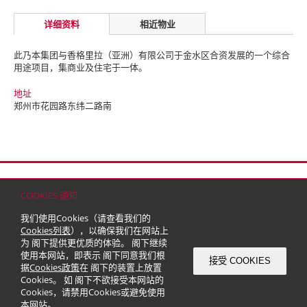
详细资料
相近物业
此乃本集团与香格里拉（亚洲）有限公司于金水区合资发展的一个综合
用途项目，集商业及住宅于一体。
地址
郑州市花园路东纬二路南
首页
联络
网站地图
免责条款
个人资料（私隐）政策
版权与商标
COOKIES 通知
© 2026 嘉里建设有限公司 (于百慕达注册成立之有限公司)
我们使用Cookies（请查看我们的
Cookies列表
），以确保我们在网站上
为 阁下提供更优质的体验。 阁下继续
使用本网站，即表示 阁下同意我们根
接受 COOKIES
据
Cookies政策
在 阁下的装置上放置
Cookies。 如 阁下不欲接受本网站的
Cookies，请禁用Cookies或避免使用
本网站。