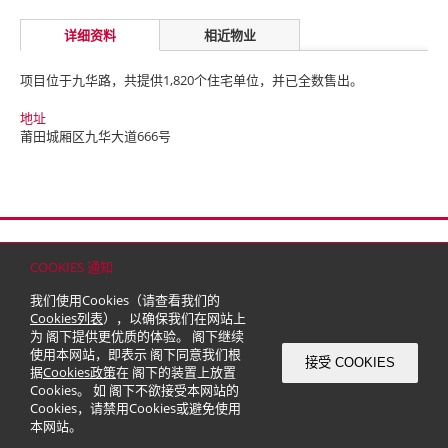
详细资料
相近物业
项目位于九华路，共提供1,820个住宅单位，并已全数售出。
地址
莆田城厢区九华大道666号
首页
联络
网站地图
免责条款
个人资料（私隐）政策
版权与商标
COOKIES 通知
© 2026 嘉里建设有限公司 (于百慕达注册成立之有限公司)
我们使用Cookies（请查看我们的
Cookies列表
），以确保我们在网站上
为 阁下提供更优质的体验。 阁下继续
使用本网站，即表示 阁下同意我们根
接受 COOKIES
据
Cookies政策
在 阁下的装置上放置
Cookies。 如 阁下不欲接受本网站的
Cookies，请禁用Cookies或避免使用
本网站。