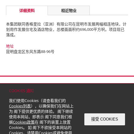
详细资料
相近物业
本集团联同香格里拉（亚洲）有限公司在昆明市发展两幅相连地块，计
划用作发展住宅及酒店物业，总楼面面积约696,000平方呎。项目现已
落成。
地址
昆明盘龙区东风东路88-96号
首页
联络
网站地图
免责条款
个人资料（私隐）政策
版权与商标
COOKIES 通知
© 2026 嘉里建设有限公司 (于百慕达注册成立之有限公司)
我们使用Cookies（请查看我们的
Cookies列表
），以确保我们在网站上
为 阁下提供更优质的体验。 阁下继续
使用本网站，即表示 阁下同意我们根
接受 COOKIES
据
Cookies政策
在 阁下的装置上放置
Cookies。 如 阁下不欲接受本网站的
Cookies，请禁用Cookies或避免使用