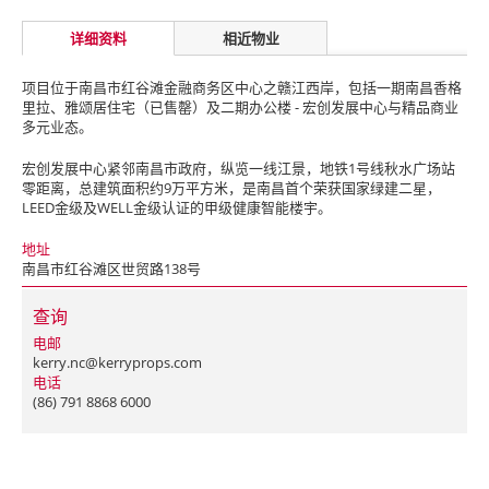
详细资料
相近物业
项目位于南昌市红谷滩金融商务区中心之赣江西岸，包括一期南昌香格
里拉、雅颂居住宅（已售罄）及二期办公楼 - 宏创发展中心与精品商业
多元业态。
宏创发展中心紧邻南昌市政府，纵览一线江景，地铁1号线秋水广场站
零距离，总建筑面积约9万平方米，是南昌首个荣获国家绿建二星，
LEED金级及WELL金级认证的甲级健康智能楼宇。
地址
南昌市红谷滩区世贸路138号
查询
电邮
kerry.nc@kerryprops.com
电话
(86) 791 8868 6000