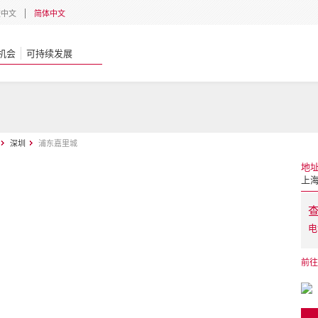
體中文
简体中文
机会
可持续发展
深圳
浦东嘉里城
地
上海
电
前往