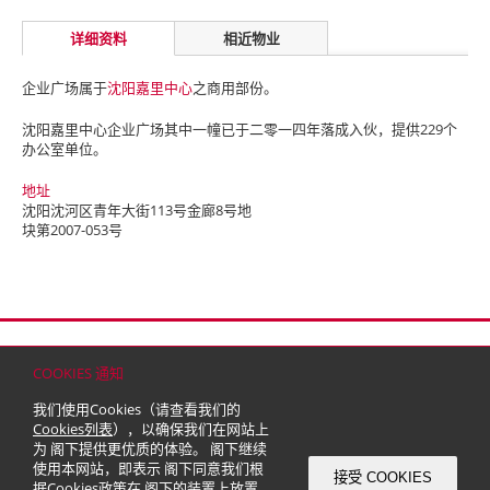
详细资料
相近物业
企业广场属于
沈阳嘉里中心
之商用部份。
沈阳嘉里中心企业广场其中一幢已于二零一四年落成入伙，提供229个
办公室单位。
地址
沈阳沈河区青年大街113号金廊8号地
块第2007-053号
首页
联络
网站地图
免责条款
个人资料（私隐）政策
版权与商标
COOKIES 通知
© 2026 嘉里建设有限公司 (于百慕达注册成立之有限公司)
我们使用Cookies（请查看我们的
Cookies列表
），以确保我们在网站上
为 阁下提供更优质的体验。 阁下继续
使用本网站，即表示 阁下同意我们根
接受 COOKIES
据
Cookies政策
在 阁下的装置上放置