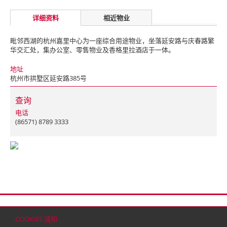
详细资料
相近物业
毗邻西湖的杭州嘉里中心为一座综合用途物业，坐落延安路与庆春路繁
华交汇处，集办公室、零售物业及香格里拉酒店于一体。
地址
杭州市拱墅区延安路385号
查询
电话
(86571) 8789 3333
首页
联络
网站地图
免责条款
个人资料（私隐）政策
版权与商标
COOKIES 通知
© 2026 嘉里建设有限公司 (于百慕达注册成立之有限公司)