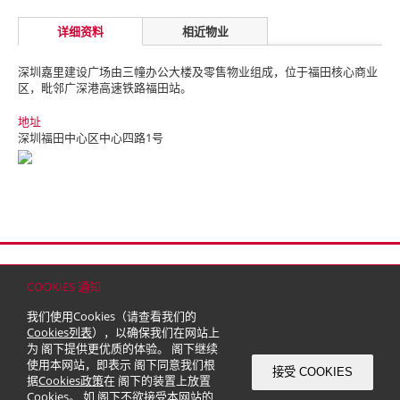
详细资料
相近物业
深圳嘉里建设广场由三幢办公大楼及零售物业组成，位于福田核心商业
区，毗邻广深港高速铁路福田站。
地址
深圳福田中心区中心四路1号
首页
联络
网站地图
免责条款
个人资料（私隐）政策
版权与商标
COOKIES 通知
© 2026 嘉里建设有限公司 (于百慕达注册成立之有限公司)
我们使用Cookies（请查看我们的
Cookies列表
），以确保我们在网站上
为 阁下提供更优质的体验。 阁下继续
使用本网站，即表示 阁下同意我们根
接受 COOKIES
据
Cookies政策
在 阁下的装置上放置
Cookies。 如 阁下不欲接受本网站的