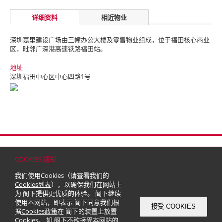
详细资料
相近物业
深圳嘉里建设广场由三幢办公大楼及零售物业组成，位于福田核心商业
区，毗邻广深港高速铁路福田站。
地址
深圳福田中心区中心四路1号
首页
联络
网站地图
免责条款
个人资料（私隐）政策
版权与商标
COOKIES 通知
© 2026 嘉里建设有限公司 (于百慕达注册成立之有限公司)
我们使用Cookies（请查看我们的
Cookies列表
），以确保我们在网站上
为 阁下提供更优质的体验。 阁下继续
使用本网站，即表示 阁下同意我们根
接受 COOKIES
据
Cookies政策
在 阁下的装置上放置
Cookies。 如 阁下不欲接受本网站的