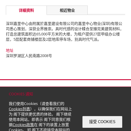
详细资料
相近物业
深圳嘉里中心由附属於嘉里建设有限公司的嘉里中心物业(深圳)有限公
司悉心策划，深获业界推崇。具时代感的设计糅合至臻完美建筑材料，
打造总建筑面积达65,000平方米的大楼，为租户提供27层甲级办公楼
层，5层配套商铺楼层及2层地库停车场，别具时代气派。
地址
深圳罗湖区人民南路2008号
首页
联络
网站地图
免责条款
个人资料（私隐）政策
版权与商标
COOKIES 通知
© 2026 嘉里建设有限公司 (于百慕达注册成立之有限公司)
我们使用Cookies（请查看我们的
Cookies列表
），以确保我们在网站上
为 阁下提供更优质的体验。 阁下继续
使用本网站，即表示 阁下同意我们根
接受 COOKIES
据
Cookies政策
在 阁下的装置上放置
Cookies。 如 阁下不欲接受本网站的