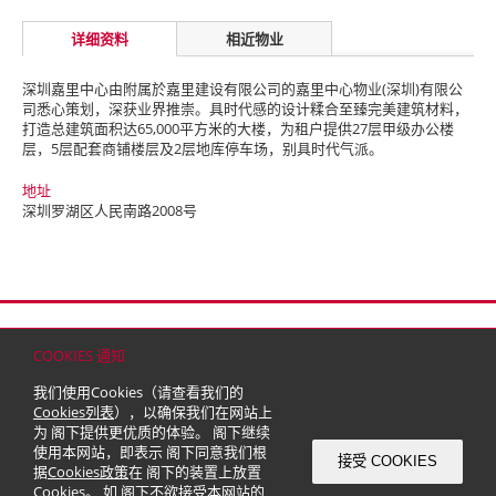
详细资料
相近物业
深圳嘉里中心由附属於嘉里建设有限公司的嘉里中心物业(深圳)有限公
司悉心策划，深获业界推崇。具时代感的设计糅合至臻完美建筑材料，
打造总建筑面积达65,000平方米的大楼，为租户提供27层甲级办公楼
层，5层配套商铺楼层及2层地库停车场，别具时代气派。
地址
深圳罗湖区人民南路2008号
首页
联络
网站地图
免责条款
个人资料（私隐）政策
版权与商标
COOKIES 通知
© 2026 嘉里建设有限公司 (于百慕达注册成立之有限公司)
我们使用Cookies（请查看我们的
Cookies列表
），以确保我们在网站上
为 阁下提供更优质的体验。 阁下继续
使用本网站，即表示 阁下同意我们根
接受 COOKIES
据
Cookies政策
在 阁下的装置上放置
Cookies。 如 阁下不欲接受本网站的