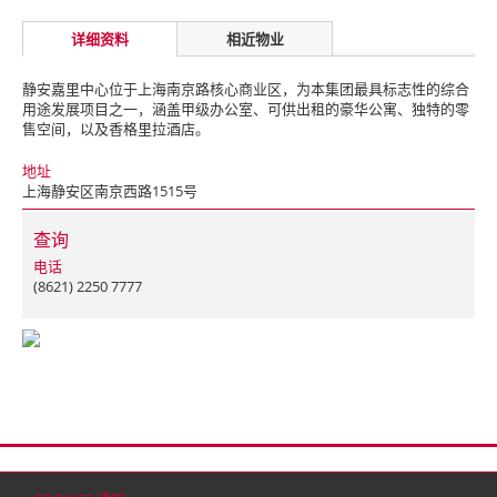
详细资料
相近物业
静安嘉里中心位于上海南京路核心商业区，为本集团最具标志性的综合
用途发展项目之一，涵盖甲级办公室、可供出租的豪华公寓、独特的零
售空间，以及香格里拉酒店。
地址
上海静安区南京西路1515号
查询
电话
(8621) 2250 7777
首页
联络
网站地图
免责条款
个人资料（私隐）政策
版权与商标