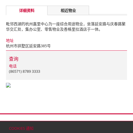
详细资料
相近物业
毗邻西湖的杭州嘉里中心为一座综合用途物业，坐落延安路与庆春路繁
华交汇处，集办公室、零售物业及香格里拉酒店于一体。
地址
杭州市拱墅区延安路385号
查询
电话
(86571) 8789 3333
首页
联络
网站地图
免责条款
个人资料（私隐）政策
版权与商标
COOKIES 通知
© 2026 嘉里建设有限公司 (于百慕达注册成立之有限公司)