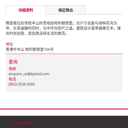
详细资料
相近物业
腾皇居位处传统半山矜贵地段地利根德里。住户于此能与绿林花鸟为
伴，乐享谧静的同时，与中环仅咫尺之遥。建筑设计荟萃典雅艺术，揉
合时尚创意，是优质品味生活的典范。
地址
香港中半山 地利根德里10A号
查询
电邮
enquire_us@kpmsl.com
电话
(852) 2526 2003
首页
联络
网站地图
免责条款
个人资料（私隐）政策
版权与商标
COOKIES 通知
© 2026 嘉里建设有限公司 (于百慕达注册成立之有限公司)