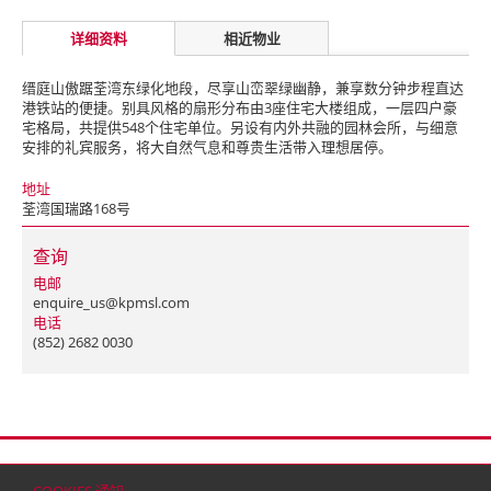
详细资料
相近物业
缙庭山傲踞荃湾东绿化地段，尽享山峦翠绿幽静，兼享数分钟步程直达
港铁站的便捷。别具风格的扇形分布由3座住宅大楼组成，一层四户豪
宅格局，共提供548个住宅单位。另设有内外共融的园林会所，与细意
安排的礼宾服务，将大自然气息和尊贵生活带入理想居停。
地址
荃湾国瑞路168号
查询
电邮
enquire_us@kpmsl.com
电话
(852) 2682 0030
首页
联络
网站地图
免责条款
个人资料（私隐）政策
版权与商标