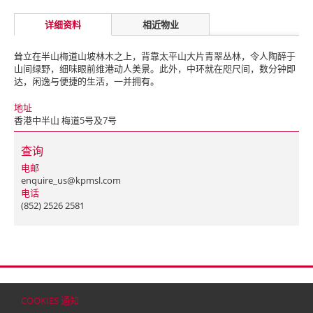
详细资料
相近物业
耸立在半山梅道山坡林木之上，背靠太平山大片青翠丛林，令人陶醉于
山间绿野，细味眼前维港动人美景。此外，中环就在咫尺间，数分钟即
达，闲逸与便捷的生活，一并拥有。
地址
香港中半山 梅道5号及7号
查询
电邮
enquire_us@kpmsl.com
电话
(852) 2526 2581
首页
联络
网站地图
免责条款
个人资料（私隐）政策
版权与商标
COOKIES 通知
© 2026 嘉里建设有限公司 (于百慕达注册成立之有限公司)