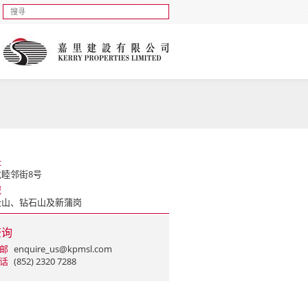
址
龙睦邻街8号
域
云山、钻石山及新蒲岗
查询
邮
enquire_us@kpmsl.com
话
(852) 2320 7288