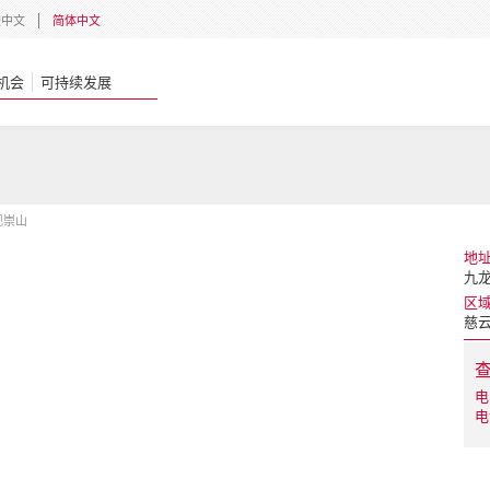
體中文
简体中文
机会
可持续发展
现崇山
地
九
区
慈
电
电