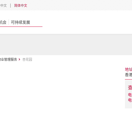
體中文
简体中文
机会
可持续发展
物业管理服务
杏花园
地
香港
电
电