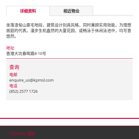
详细资料
相近物业
坐落渣甸山豪宅地段，建筑设计别具风格，同时兼顾实用效能，为理想
居庭的代表。漫步生机盎然的大厦花园，或畅泳于休闲泳池中，均写意
悠然。
地址
香港大坑春晖路8-10号
查询
电邮
enquire_us@kpmsl.com
电话
(852) 2577 1726
首页
联络
网站地图
免责条款
个人资料（私隐）政策
版权与商标
COOKIES 通知
© 2026 嘉里建设有限公司 (于百慕达注册成立之有限公司)