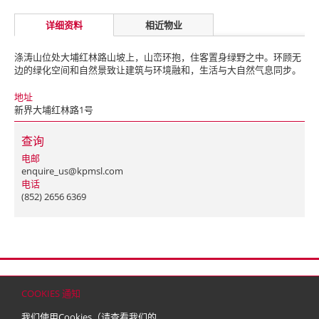
详细资料
相近物业
涤涛山位处大埔红林路山坡上，山峦环抱，住客置身绿野之中。环顾无
边的绿化空间和自然景致让建筑与环境融和，生活与大自然气息同步。
地址
新界大埔红林路1号
查询
电邮
enquire_us@kpmsl.com
电话
(852) 2656 6369
首页
联络
网站地图
免责条款
个人资料（私隐）政策
版权与商标
COOKIES 通知
© 2026 嘉里建设有限公司 (于百慕达注册成立之有限公司)
我们使用Cookies（请查看我们的