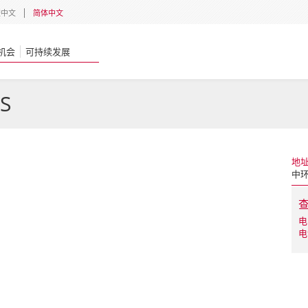
體中文
简体中文
机会
可持续发展
S
地
中环
电
电