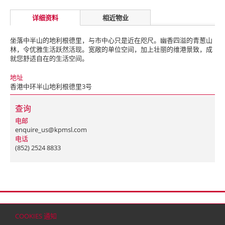
详细资料
相近物业
坐落中半山的地利根德里，与市中心只是近在咫尺。幽香四溢的青葱山
林，令优雅生活跃然活现。宽敞的单位空间，加上壮丽的维港景致，成
就您舒适自在的生活空间。
地址
香港中环半山地利根德里3号
查询
电邮
enquire_us@kpmsl.com
电话
(852) 2524 8833
首页
联络
网站地图
免责条款
个人资料（私隐）政策
版权与商标
COOKIES 通知
© 2026 嘉里建设有限公司 (于百慕达注册成立之有限公司)