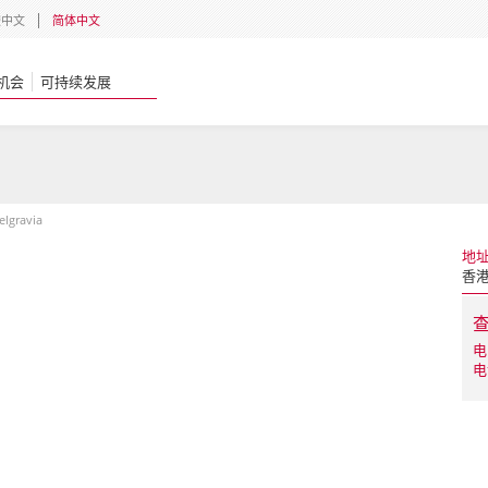
體中文
简体中文
机会
可持续发展
elgravia
地
香港
电
电