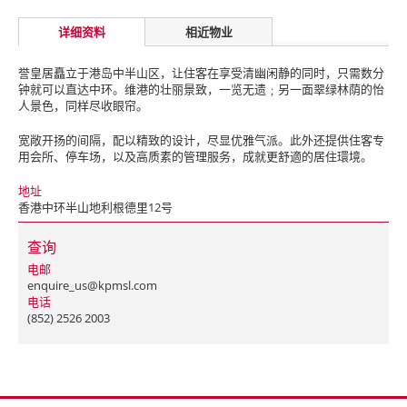
详细资料
相近物业
誉皇居矗立于港岛中半山区，让住客在享受清幽闲静的同时，只需数分
钟就可以直达中环。维港的壮丽景致，一览无遗﹔另一面翠绿林荫的怡
人景色，同样尽收眼帘。
宽敞开扬的间隔，配以精致的设计，尽显优雅气派。此外还提供住客专
用会所、停车场，以及高质素的管理服务，成就更舒適的居住環境。
地址
香港中环半山地利根德里12号
查询
电邮
enquire_us@kpmsl.com
电话
(852) 2526 2003